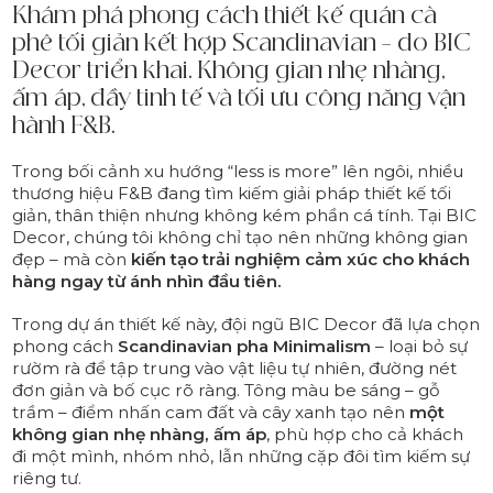
Khám phá phong cách thiết kế quán cà
phê tối giản kết hợp Scandinavian – do BIC
Decor triển khai. Không gian nhẹ nhàng,
ấm áp, đầy tinh tế và tối ưu công năng vận
hành F&B.
Trong bối cảnh xu hướng “less is more” lên ngôi, nhiều
thương hiệu F&B đang tìm kiếm giải pháp thiết kế tối
giản, thân thiện nhưng không kém phần cá tính. Tại BIC
Decor, chúng tôi không chỉ tạo nên những không gian
đẹp – mà còn
kiến tạo trải nghiệm cảm xúc cho khách
hàng ngay từ ánh nhìn đầu tiên.
Trong dự án thiết kế này, đội ngũ BIC Decor đã lựa chọn
phong cách
Scandinavian pha Minimalism
– loại bỏ sự
rườm rà để tập trung vào vật liệu tự nhiên, đường nét
đơn giản và bố cục rõ ràng. Tông màu be sáng – gỗ
trầm – điểm nhấn cam đất và cây xanh tạo nên
một
không gian nhẹ nhàng, ấm áp
, phù hợp cho cả khách
đi một mình, nhóm nhỏ, lẫn những cặp đôi tìm kiếm sự
riêng tư.