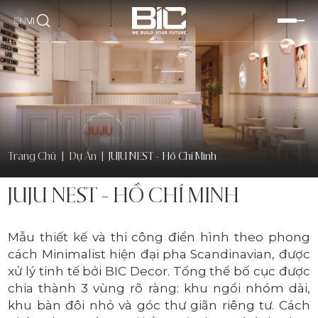
EN
VI
Trang Chủ
|
Dự Án
|
JUJU NEST – Hồ Chí Minh
JUJU NEST - HỒ CHÍ MINH
Mẫu thiết kế và thi công điển hình theo phong
cách Minimalist hiện đại pha Scandinavian, được
xử lý tinh tế bởi BIC Decor. Tổng thể bố cục được
chia thành 3 vùng rõ ràng: khu ngồi nhóm dài,
khu bàn đôi nhỏ và góc thư giãn riêng tư. Cách