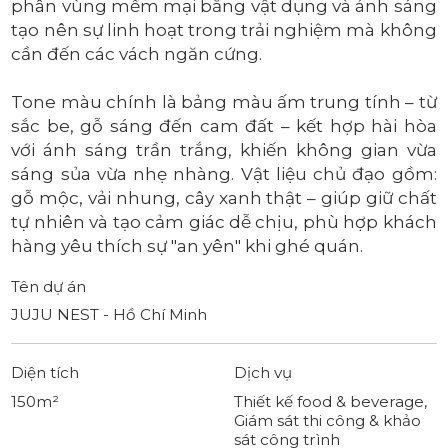
phân vùng mềm mại bằng vật dụng và ánh sáng
tạo nên sự linh hoạt trong trải nghiệm mà không
cần đến các vách ngăn cứng.
Tone màu chính là bảng màu ấm trung tính – từ
sắc be, gỗ sáng đến cam đất – kết hợp hài hòa
với ánh sáng trần trắng, khiến không gian vừa
sáng sủa vừa nhẹ nhàng. Vật liệu chủ đạo gồm:
gỗ mộc, vải nhung, cây xanh thật – giúp giữ chất
tự nhiên và tạo cảm giác dễ chịu, phù hợp khách
hàng yêu thích sự "an yên" khi ghé quán.
Tên dự án
JUJU NEST - Hồ Chí Minh
Diện tích
Dịch vụ
150m²
Thiết kế food & beverage,
Giám sát thi công & khảo
sát công trình