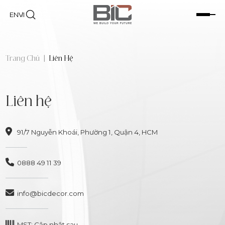
EN
VI
Trang Chủ
|
Liên Hệ
Liên hệ
91/7 Nguyễn Khoái, Phường 1, Quận 4, HCM
0888 49 11 39
info@bicdecor.com
MST: Cập nhật sau