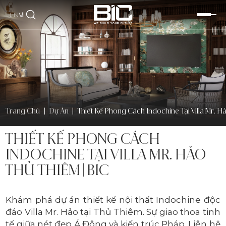
EN
VI
Trang Chủ
|
Dự Án
|
Thiết Kế Phong Cách Indochine Tại Villa Mr. H
THIẾT KẾ PHONG CÁCH
INDOCHINE TẠI VILLA MR. HẢO
THỦ THIÊM | BIC
Khám phá dự án thiết kế nội thất Indochine độc
đáo Villa Mr. Hảo tại Thủ Thiêm. Sự giao thoa tinh
tế giữa nét đẹp Á Đông và kiến trúc Pháp. Liên hệ