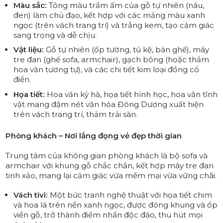
Màu sắc:
Tông màu trầm ấm của gỗ tự nhiên (nâu,
đen) làm chủ đạo, kết hợp với các mảng màu xanh
ngọc (trên vách trang trí) và trắng kem, tạo cảm giác
sang trọng và dễ chịu.
Vật liệu:
Gỗ tự nhiên (ốp tường, tủ kệ, bàn ghế), mây
tre đan (ghế sofa, armchair), gạch bông (hoặc thảm
hoa văn tương tự), và các chi tiết kim loại đồng cổ
điển.
Họa tiết:
Hoa văn kỷ hà, họa tiết hình học, hoa văn tĩnh
vật mang đậm nét văn hóa Đông Dương xuất hiện
trên vách trang trí, thảm trải sàn.
Phòng khách – Nơi lắng đọng vẻ đẹp thời gian
Trung tâm của không gian phòng khách là bộ sofa và
armchair với khung gỗ chắc chắn, kết hợp mây tre đan
tinh xảo, mang lại cảm giác vừa mềm mại vừa vững chãi.
Vách tivi:
Một bức tranh nghệ thuật với họa tiết chim
và hoa lá trên nền xanh ngọc, được đóng khung và ốp
viền gỗ, trở thành điểm nhấn độc đáo, thu hút mọi