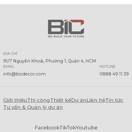
ĐỊA CHỈ
91/7 Nguyễn Khoái, Phường 1, Quận 4, HCM
EMAIL
HOTLINE
info@bicdecor.com
0888 49 11 39
Giới thiệu
Thi công
Thiết kế
Dự án
Liên hệ
Tin tức
Tư vấn & Quản lý dự án
Facebook
TikTok
Youtube