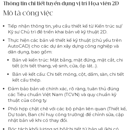
Thông tin chi tiết tuyển dụng vị trí Họa viên 2D
Mô tả công việc
Tiếp nhận thông tin, yêu cầu thiết kế từ Kiến trúc sư/
Kỹ sư Chủ trì để triển khai bản vẽ kỹ thuật 2D.
Thực hiện các bản vẽ thiết kế kỹ thuật (chủ yếu trên
AutoCAD) cho các dự án xây dựng công nghiệp và
dân dụng, bao gồm:
Bản vẽ kiến trúc: Mặt bằng, mặt đứng, mặt cắt, chi
tiết (chi tiết thang, vệ sinh, cửa, ốp lát…).
Bản vẽ kết cấu: Chi tiết móng, cột, dầm, sàn, chi tiết
kết cấu thép.
Đảm bảo bản vẽ chính xác, rõ ràng, tuân thủ đúng
các Tiêu chuẩn Việt Nam (TCVN) và quy chuẩn kỹ
thuật của công ty.
Phối hợp chặt chẽ với các bộ phận liên quan (Thiết kế,
Dự toán, Ban chỉ huy công trường) để chỉnh sửa, cập
nhật bản vẽ khi có thay đổi.
Bóc tách khối lượng sơ bộ/chi tiết từ bản vẽ (khi có