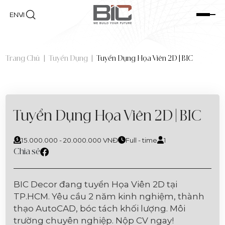
EN
VI
Trang Chủ
|
Tuyển Dụng
|
Tuyển Dụng Họa Viên 2D | BIC
Tuyển Dụng Họa Viên 2D | BIC
15.000.000 - 20.000.000 VNĐ
Full - time
1
Chia sẻ
BIC Decor đang tuyển Họa Viên 2D tại
TP.HCM. Yêu cầu 2 năm kinh nghiệm, thành
thạo AutoCAD, bóc tách khối lượng. Môi
trường chuyên nghiệp. Nộp CV ngay!