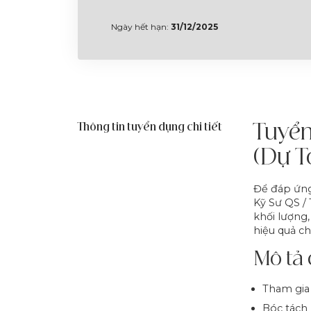
Ngày hết hạn:
31/12/2025
Thông tin tuyển dụng chi tiết
Tuyển
(Dự T
Để đáp ứng
Kỹ Sư QS / 
khối lượng,
hiệu quả ch
Mô tả 
Tham gia 
Bóc tách 