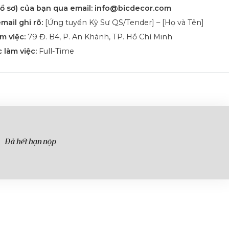
ồ sơ) của bạn qua email:
info@bicdecor.com
mail ghi rõ:
[Ứng tuyển Kỹ Sư QS/Tender] – [Họ và Tên]
àm việc:
79 Đ. B4, P. An Khánh, TP. Hồ Chí Minh
 làm việc:
Full-Time
Đã hết hạn nộp