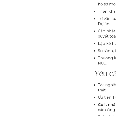
hồ sơ mời
Triển kha
Tư vấn l
Dự án.
Cập nhật 
quyết toá
Lập kế ho
So sánh, 
Thương l
NCC.
Yêu c
Tốt nghiệ
thất.
Ư
u tiên T
Có ít nh
các công 