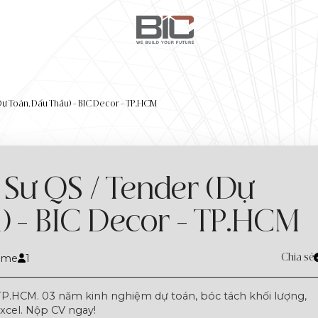
Dự Toán, Đấu Thầu) – BIC Decor – TP.HCM
Sư QS / Tender (Dự
) - BIC Decor - TP.HCM
time
1
Chia sẻ
 TP.HCM. 03 năm kinh nghiệm dự toán, bóc tách khối lượng,
xcel. Nộp CV ngay!