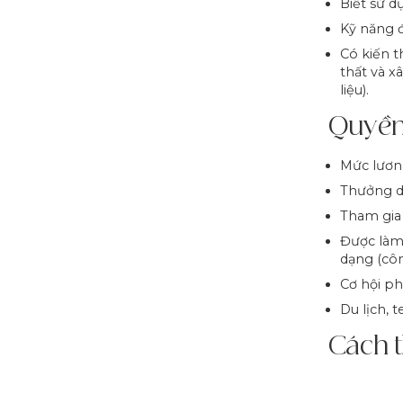
Biết sử 
Kỹ nă
ng 
Có kiến t
thất và x
liệu).
Quyền
Mức lươn
Thưởng dự
Tham gia
Được làm 
dạng (côn
Cơ hội ph
Du lịch, 
Cách 