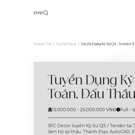
EN
VI
Trang Chủ
|
Tuyển Dụng
|
Tuyển Dụng Kỹ Sư QS / Tender (
Tuyển Dụng Kỹ 
Toán, Đấu Thầu
15.000.000 - 25.000.000 VNĐ
Full - 
BIC Decor tuyển Kỹ Sư QS / Tender tại
làm hồ sơ thầu. Thành thạo AutoCAD, E