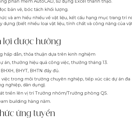
dụng phần mềm AutoCAD, sử dụng Excel thành thạo.
đọc bản vẽ, bóc tách khối lượng.
hức và am hiểu nhiều về vật liệu, kết cấu hạng mục trang trí n
ây dựng (biết nhiều loại vật liệu, tính chất và công năng của vậ
 lợi được hưởng
g hấp dẫn, thỏa thuận dựa trên kinh nghiệm
 án, thưởng hiệu quả công việc, thưởng tháng 13.
 BHXH, BHYT, BHTN đầy đủ.
việc trong môi trường chuyên nghiệp, tiếp xúc các dự án đa
g nghiệp, dân dụng).
át triển lên vị trí Trưởng nhóm/Trưởng phòng QS.
team building hàng năm.
thức ứng tuyển