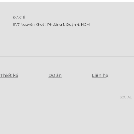
ĐỊA CHỈ
91/7 Nguyễn Khoái, Phường 1, Quận 4, HCM
Thiết kế
Dự án
Liên hệ
SOCIAL