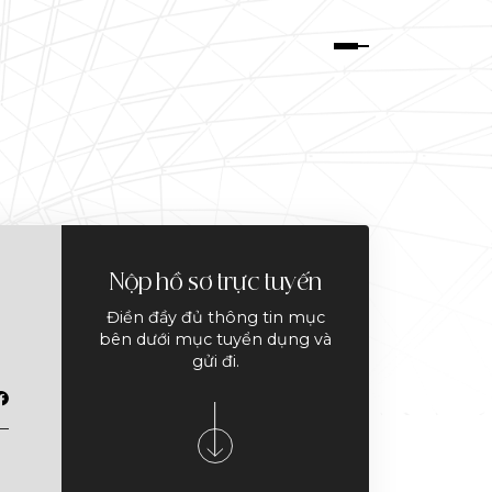
Nộp hồ sơ trực tuyến
Điền đầy đủ thông tin mục
bên dưới mục tuyển dụng và
gửi đi.