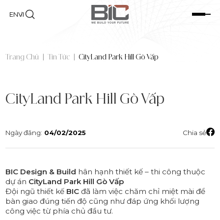
EN
VI
Trang Chủ
|
Tin Tức
|
CityLand Park Hill Gò Vấp
CityLand Park Hill Gò Vấp
Ngày đăng:
04/02/2025
Chia sẻ
BIC Design & Build
hân hạnh thiết kế – thi công thuộc
dự án
CityLand Park Hill Gò Vấp
Đội ngũ thiết kế
BIC
đã làm việc chăm chỉ miệt mài để
bàn giao đúng tiến độ cũng như đáp ứng khối lượng
công việc từ phía chủ đầu tư.