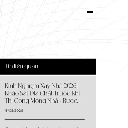
Tin liên quan
Kinh Nghiệm Xây Nhà 2026 |
Khảo Sát Địa Chất Trước Khi
Thi Công Móng Nhà – Bước
Quan Trọng Quyết Định Độ
13/05/2026
Bền Công Trình Tại BIC Decor
& Construction