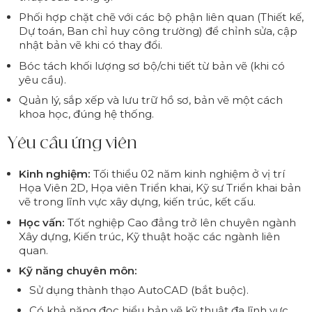
Phối hợp chặt chẽ với các bộ phận liên quan (Thiết kế,
Dự toán, Ban chỉ huy công trường) để chỉnh sửa, cập
nhật bản vẽ khi có thay đổi.
Bóc tách khối lượng sơ bộ/chi tiết từ bản vẽ (khi có
yêu cầu).
Quản lý, sắp xếp và lưu trữ hồ sơ, bản vẽ một cách
khoa học, đúng hệ thống.
Yêu cầu ứng viên
Kinh nghiệm:
Tối thiểu 02 năm kinh nghiệm ở vị trí
Họa Viên 2D, Họa viên Triển khai, Kỹ sư Triển khai bản
vẽ trong lĩnh vực xây dựng, kiến trúc, kết cấu.
Học vấn:
Tốt nghiệp Cao đẳng trở lên chuyên ngành
Xây dựng, Kiến trúc, Kỹ thuật hoặc các ngành liên
quan.
Kỹ năng chuyên môn:
Sử dụng thành thạo AutoCAD (bắt buộc).
Có khả năng đọc hiểu bản vẽ kỹ thuật đa lĩnh vực