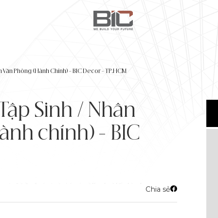
n Văn Phòng (Hành Chính) – BIC Decor – TP.HCM
Tập Sinh / Nhân
ành chính) - BIC
Chia sẻ