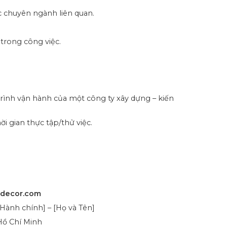
c chuyên ngành liên quan.
 trong công việc.
 trình vận hành của một công ty xây dựng – kiến
ời gian thực tập/thử việc.
cdecor.com
ành chính] – [Họ và Tên]
 Hồ Chí Minh